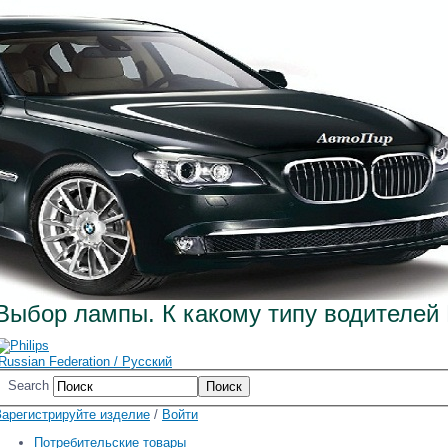
.2026, 15:19
Выбор лампы. К какому типу водителей
Russian Federation / Русский
Search
Зарегистрируйте изделие
/
Войти
Потребительские товары