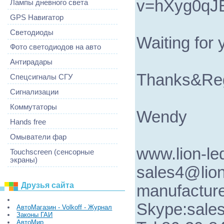
v=hXyg0qJB
Лампы дневного света
GPS Навигатор
Светодиоды
Waiting for
Фото светодиодов на авто
Антирадары
Thanks&Re
Спецсигналы СГУ
Сигнализации
Коммутаторы
Wendy
Hands free
Омыватели фар
www.lion-l
Touchscreen (сенсорные
экраны)
sales4@lio
Друзья сайта
manufactur
Skype:sales
АвтоМагазин - Volkoff - Журнал
Законы ГАИ
АвтоМир