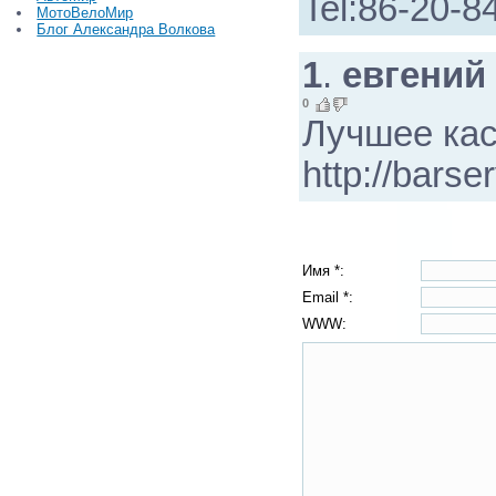
Tel:86-20-
МотоВелоМир
Блог Александра Волкова
1
.
евгений
0
Лучшее кас
http://barse
Имя *:
Email *:
WWW: