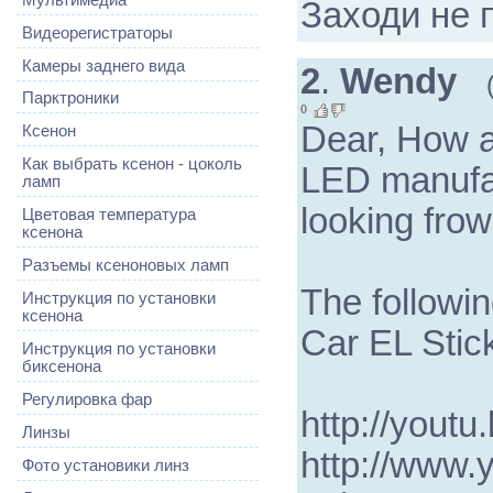
Заходи не 
Видеорегистраторы
Камеры заднего вида
2
.
Wendy
Парктроники
0
Dear, How a
Ксенон
Как выбрать ксенон - цоколь
LED manufac
ламп
looking frow
Цветовая температура
ксенона
Разъемы ксеноновых ламп
The followin
Инструкция по установки
ксенона
Car EL Stic
Инструкция по установки
биксенона
Регулировка фар
http://yout
Линзы
http://www.
Фото установики линз