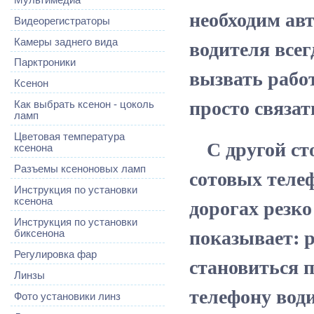
необходим авт
Видеорегистраторы
водителя все
Камеры заднего вида
Парктроники
вызвать рабо
Ксенон
просто связат
Как выбрать ксенон - цоколь
ламп
Цветовая температура
С другой сто
ксенона
сотовых телеф
Разъемы ксеноновых ламп
Инструкция по установки
дорогах резко
ксенона
Инструкция по установки
показывает: 
биксенона
Регулировка фар
становиться 
Линзы
телефону вод
Фото установики линз