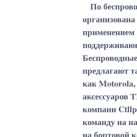
По беспровод
организована
применением 
поддерживающ
Беспроводные
предлагают т
как Motorola,
аксессуаров Т
компани Ctllp
команду на н
на бортовой 