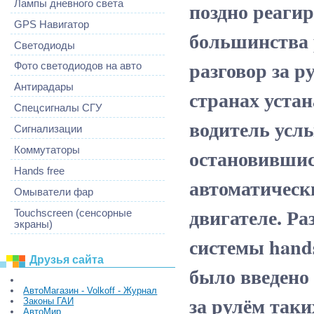
поздно реагир
Лампы дневного света
GPS Навигатор
большинства 
Светодиоды
разговор за р
Фото светодиодов на авто
Антирадары
странах уста
Спецсигналы СГУ
водитель услы
Сигнализации
остановившис
Коммутаторы
Hands free
автоматическ
Омыватели фар
двигателе. Р
Touchscreen (сенсорные
экраны)
системы hands
Друзья сайта
было введено
АвтоМагазин - Volkoff - Журнал
за рулём таки
Законы ГАИ
АвтоМир