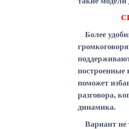
такие модели 
С
Более удобн
громкоговоря
поддерживают
построенные н
поможет избав
разговора, ко
динамика.
Вариант не т