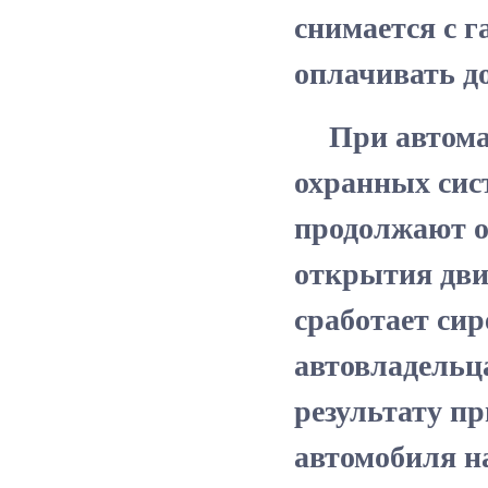
снимается с 
оплачивать д
При автомат
охранных сис
продолжают ос
открытия дви
сработает сир
автовладельца
результату п
автомобиля н