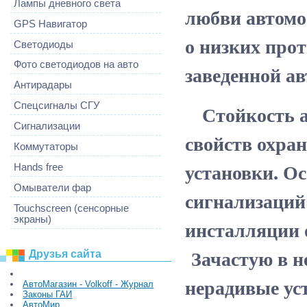
Лампы дневного света
любви автомо
GPS Навигатор
о низких про
Светодиоды
Фото светодиодов на авто
заведенной а
Антирадары
Стойкость ав
Спецсигналы СГУ
Сигнализации
свойств охран
Коммутаторы
установки. Ос
Hands free
Омыватели фар
сигнализаций 
Touchscreen (сенсорные
экраны)
инсталляции 
Зачастую в н
Друзья сайта
нерадивые ус
АвтоМагазин - Volkoff - Журнал
Законы ГАИ
АвтоМир