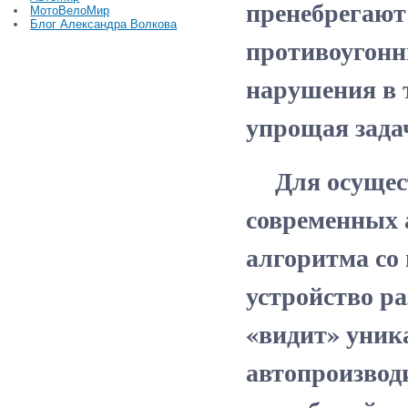
пренебрегают
МотоВелоМир
Блог Александра Волкова
противоугонн
нарушения в 
упрощая зада
Для осуществ
современных 
алгоритма со
устройство ра
«видит» уник
автопроизвод