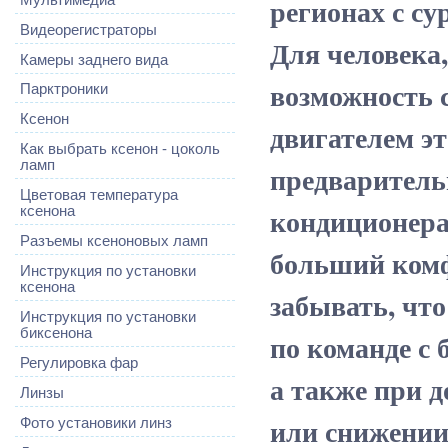
регионах с су
Видеорегистраторы
Для человека,
Камеры заднего вида
возможность 
Парктроники
Ксенон
двигателем эт
Как выбрать ксенон - цоколь
ламп
предваритель
Цветовая температура
кондиционера
ксенона
Разъемы ксеноновых ламп
больший комф
Инструкция по установки
ксенона
забывать, что
Инструкция по установки
биксенона
по команде с 
Регулировка фар
а также при 
Линзы
или снижении
Фото установики линз