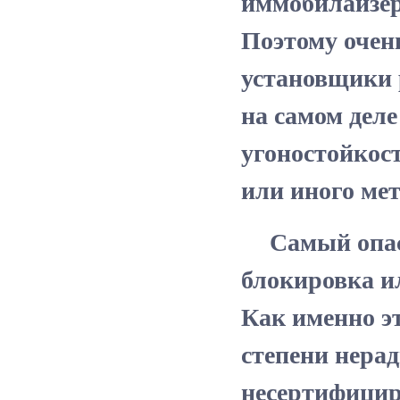
иммобилайзер
Поэтому очен
установщики р
на самом деле
угоностойкос
или иного ме
Самый опасн
блокировка и
Как именно эт
степени нерад
несертифицир